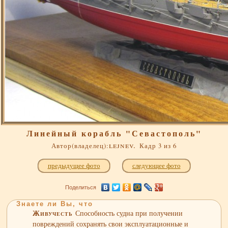
Линейный корабль "Севастополь"
lejnev.
Автор(владелец):
Кадр 3 из 6
предыдущее фото
следующее фото
Поделиться
Знаете ли Вы, что
Живучесть
Способность судна при получении
повреждений сохранять свои эксплуатационные и