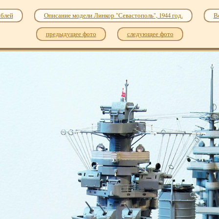
аблей
Описание модели Линкор "Севастополь", 1944 год.
В
предыдущее фото
следующее фото