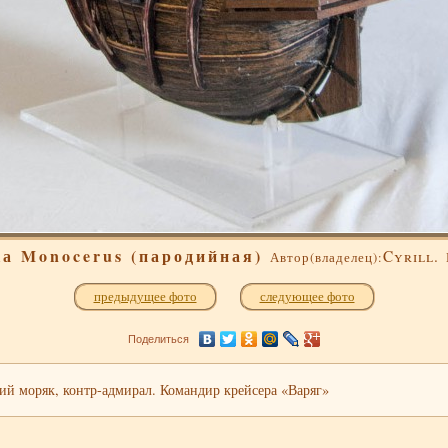
а Monocerus (пародийная)
Cyrill.
Автор(владелец):
предыдущее фото
следующее фото
Поделиться
ий моряк, контр-адмирал. Командир крейсера «Варяг»