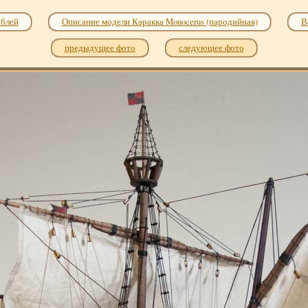
аблей
Описание модели Каракка Monocerus (пародийная)
В
предыдущее фото
следующее фото