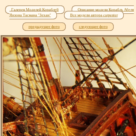
Галерея Моделей Кораблей
Описание модели Корабль Абеля
Янзона Тасмана "Зехан"
Все модели автора carpenter
предыдущее фото
следующее фото