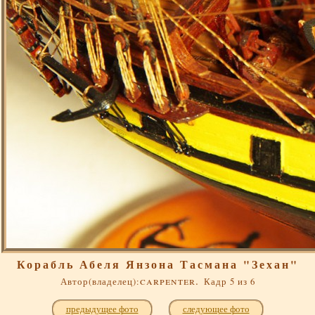
Корабль Абеля Янзона Тасмана "Зехан"
carpenter.
Автор(владелец):
Кадр 5 из 6
предыдущее фото
следующее фото