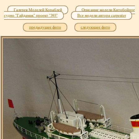
Галерея Моделей Кораблей
Описание модели Китобойное
судно "Гайдамак" проект "393"
Все модели автора carpenter
предыдущее фото
следующее фото