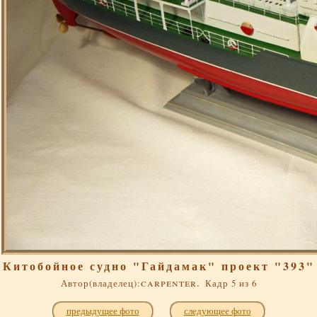
Китобойное судно "Гайдамак" проект "393"
carpenter.
Автор(владелец):
Кадр 5 из 6
предыдущее фото
следующее фото