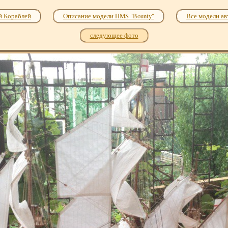
й Кораблей
Описание модели HMS "Bounty"
Все модели ав
следующее фото