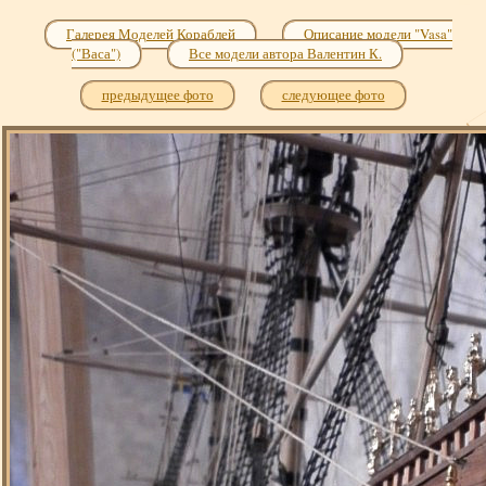
Галерея Моделей Кораблей
Описание модели "Vasa"
("Васа")
Все модели автора Валентин К.
предыдущее фото
следующее фото