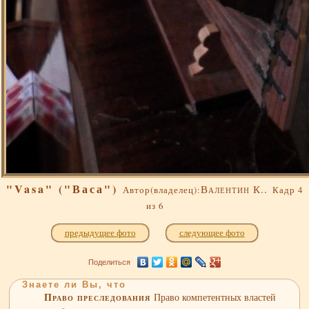
"Vasa" ("Васа")
Валентин К..
Автор(владелец):
Кадр 4
из 6
предыдущее фото
следующее фото
Поделиться
Знаете ли Вы, что
Право преследования
Право компетентных властей