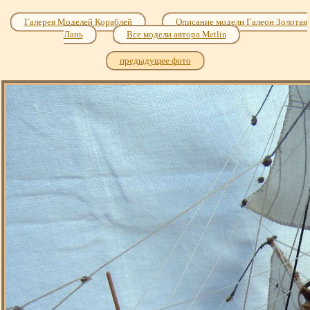
Галерея Моделей Кораблей
Описание модели Галеон Золотая
Лань
Все модели автора Metlin
предыдущее фото