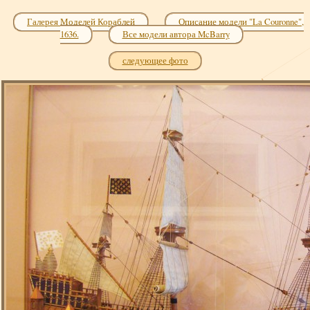
Галерея Моделей Кораблей
Описание модели "La Couronne",
1636.
Все модели автора McBarry
следующее фото