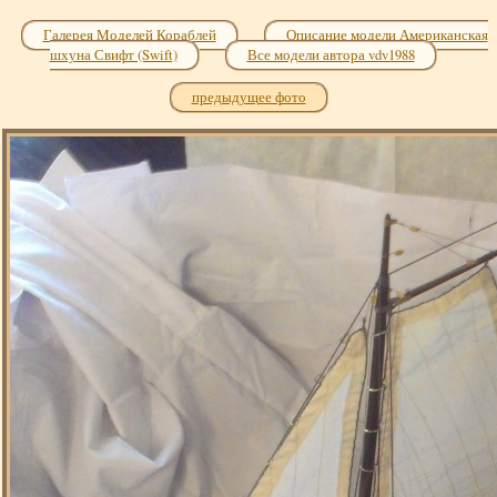
Галерея Моделей Кораблей
Описание модели Американская
шхуна Свифт (Swift)
Все модели автора vdv1988
предыдущее фото