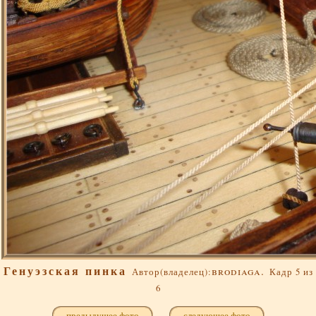
Генуэзская пинка
brodiaga.
Автор(владелец):
Кадр 5 из
6
предыдущее фото
следующее фото