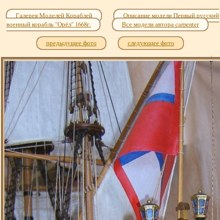
Галерея Моделей Кораблей
Описание модели Первый русский
военный корабль "Орёл" 1668г.
Все модели автора carpenter
предыдущее фото
следующее фото