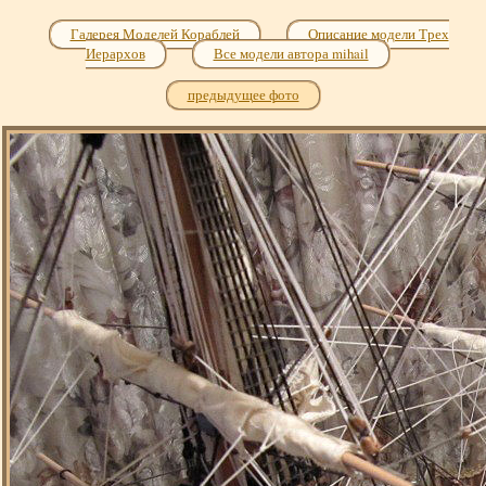
Галерея Моделей Кораблей
Описание модели Трех
Иерархов
Все модели автора mihail
предыдущее фото