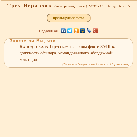
Трех Иерархов
mihail.
Автор(владелец):
Кадр 6 из 6
предыдущее фото
Поделиться
Знаете ли Вы, что
Каподискала
В русском галерном флоте XVIII в.
должность офицера, командовавшего абордажной
командой
(Морской Энциклопедический Справочник)